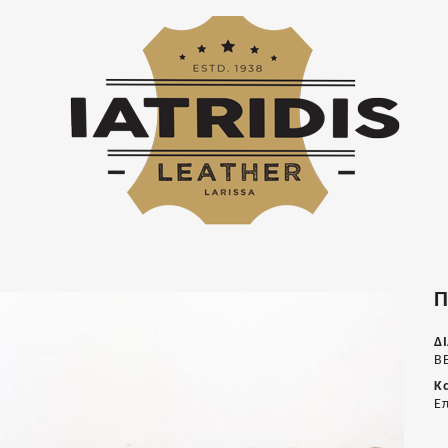
Π
Δ
Β
Κ
Επ