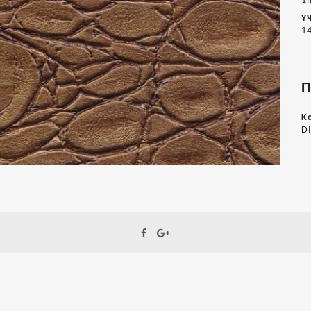
1
Υ
1
Π
Κ
D