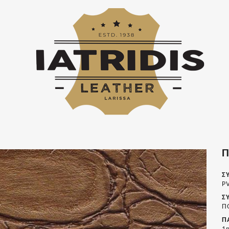
Π
Σ
P
Σ
Π
Π