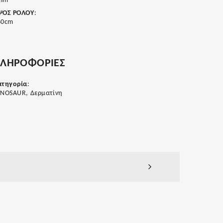
mm
ΨΟΣ ΡΟΛΟΥ
:
40cm
ΛΗΡΟΦΟΡΙΕΣ
ατηγορία
:
INOSAUR, Δερματίνη