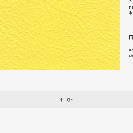
0
Π
Φ
Π
Κ
επ