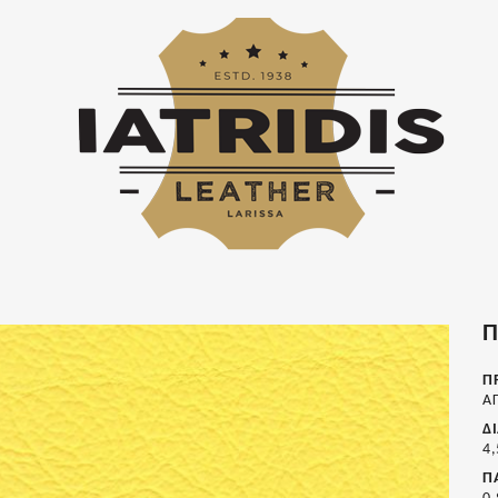
Π
Π
Α
Δ
4,
Π