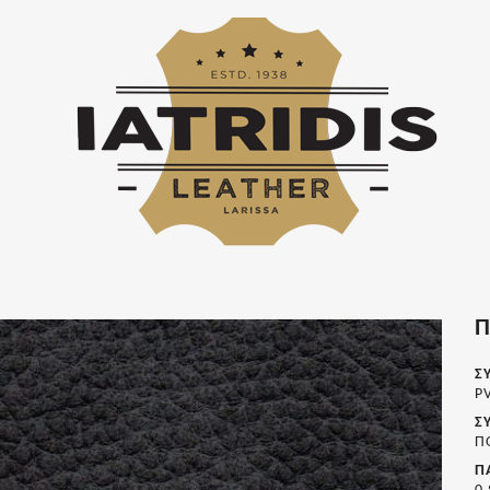
Π
Σ
P
Σ
Π
Π