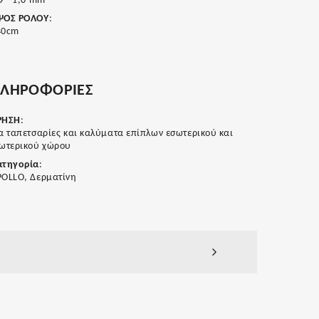
9 - 1,0 mm
ΨΟΣ ΡΟΛΟΥ
:
40cm
ΛΗΡΟΦΟΡΙΕΣ
ΡΗΣΗ
:
α ταπετσαρίες και καλύματα επίπλων εσωτερικού και
ξωτερικού χώρου
ατηγορία
:
POLLO, Δερματίνη