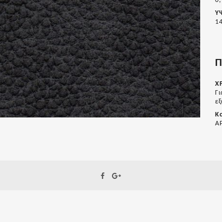
0,
Υ
1
Π
Χ
Γι
ε
Κ
A